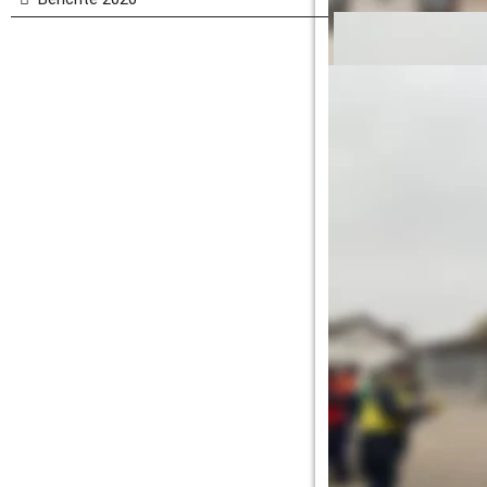
Die Feuerwehr Rheina
konnten auch einige
des Landratsamt 
Feuerwehrgruppen a
Bernhard Frei und Sch
Feuerwehrangehörige
Übungsstunden haben
motivierte Feuerweh
aus. Alle Gruppen ha
Teilnehmern die Le
Feuerwehr Rheinau Ab
An den Leistungsüb
Mahlberg (Gruppe 1 un
Meißenheim (Gruppe 1,