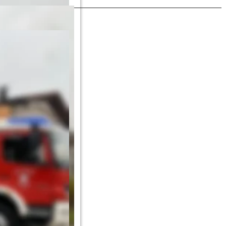
r Ort übernommen. Es 
. In Zusammenarbeit 
konnten somit 15 
 Kreisbrandmeister 
wie diszipliniert die 
n sind. „Die vielen 
t großartig, wieder 
n“, führt er weiter 
n zwei Blöcken allen 
 der ausrichtenden 
nik Becker.
teilgenommen.