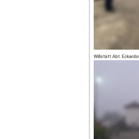
Oppenau (Gruppe 1 un
Rheinau (Gruppe 1 und
Schutterwald (Gruppe
Schwanau (Gruppe 1 u
Steinach (Gruppe 1 un
Willstätt Abt. Eckards