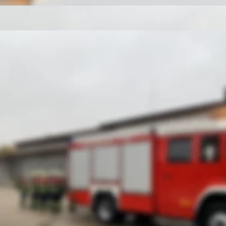
u Abteilung Freistett hatte die Organisation und Bewirtung vo
n Zuschauer unter Einhaltung der Coronaregeln begrüßt werden
Ortenaukreis und dem Feuerwehrverband Ortenaukreis 
us 8 Gemeinden erfolgreich das Bronzene Abzeichen ablegen.
iedsrichterobmann Christian Keller zeigten sich sichtlich stolz 
n auch unter diesen besonderen Bedingungen dabei vorgegange
 sich gelohnt“, so Kreisbrandmeister Bernhard Frei. „Es is
rkameradinnen und Kameraden bei praktischen Übungen zuzusehe
ben bestanden und so konnten Christian Keller und Bernhard Frei i
istungsabzeichen übereichen. Weiter dankte Bernhard Frei
t. Freistett für die Organisation, allen voran Kommandant Domi
ungen in Bronze haben dieses Jahr folgende Feuerwehren 
d 2)
 2 und 3)