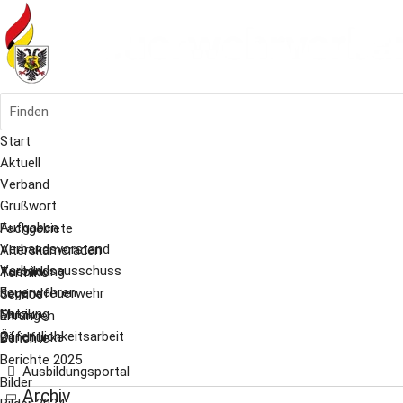
Finden
Start
Aktuell
Verband
Grußwort
Aufgaben
Fachgebiete
Verbandsvorstand
Alterskameraden
Verbandsausschuss
Ausbildung
Termine
Feuerwehren
Jugendfeuerwehr
Service
Satzung
Musik
Ehrungen
Öffentlichkeitsarbeit
Zündfunke
Berichte
Berichte 2025
Ausbildungsportal
Bilder
Archiv