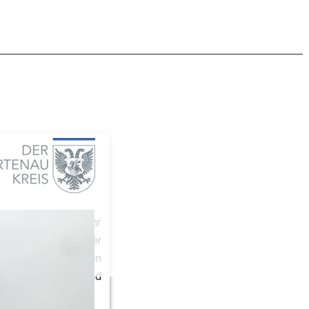
hdem letztes Jahr 
ungsübungen wieder 
ch vorherrschenden 
onze abgenommen und 