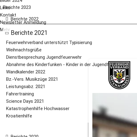
Bilder 2024
Berichte 2023
Links
Kontakt
Berichte 2022
Newsletter Anmeldung
Mehr...
Berichte 2021
Feuerwehrverband unterstützt Typisierung
Weihnachtsgrüße
Dienstbesprechung Jugendfeuerwehr
Abnahme des Kinderfunken - Kinder in der Jugendfeuerwehr
Wandkalender 2022
Bz.-Vers. Musikzüge 2021
Leistungsabz. 2021
Fahrertraining
Am 30.10.2021 fan
Science Days 2021
Coronabedingt Paus
Katastrophenhilfe Hochwasser
stattfinden. Die D
Kroatienhilfe
Coronasituation ger
es fand auch kein g
Berichte 2020