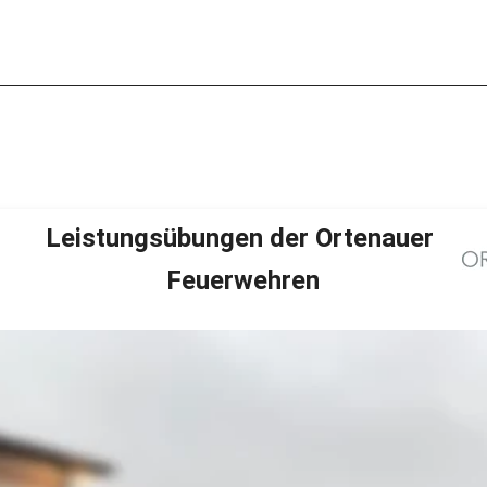
Leistungsübungen der Ortenauer 
Feuerwehren
den die Leistungsübungen in Rheinau-Freistett statt. Nac
e eingelegt werden musste, konnten dieses Jahr die Leist
urchführung fand jedoch in kleinerer form statt um der no
echt zu werden. Es wurde somit auch nur das Abzeichen in Br
roßes Rahmenprogramm statt.