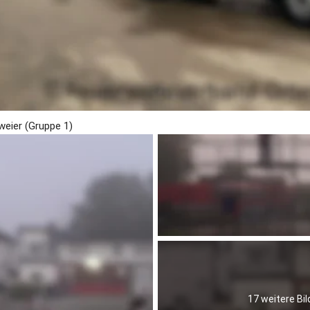
d 2)
 2)
 1)
nd 2)
d 2)
weier (Gruppe 1)
17 weitere Bil